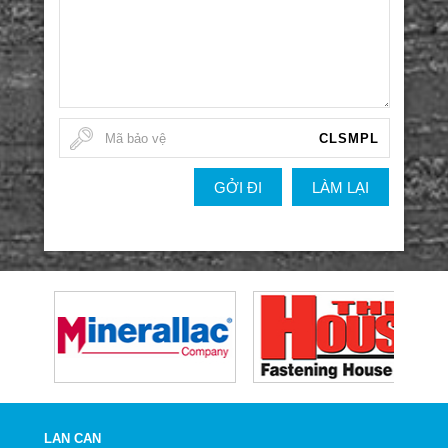
CLSMPL
GỞI ĐI
LÀM LẠI
LAN CAN