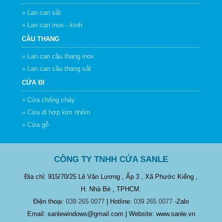
» Lan can sắt
» Lan can inox - kính
CẦU THANG
» Lan can cầu thang inox
» Lan can cầu thang sắt
CỬA ĐI
» Cửa chống cháy
» Cửa đi hợp kim nhôm
» Cửa gỗ
CÔNG TY TNHH CỬA SANLE
Địa chỉ: 915/70/25 Lê Văn Lương , Ấp 3 , Xã Phước Kiểng ,
H. Nhà Bè , TPHCM.
Điện thoại:
039 265 0077
| Hotline:
039 265 0077
-Zalo
Email: sanlewindows@gmail.com | Website: www.sanle.vn