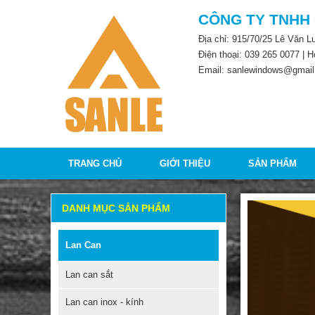
CÔNG TY TNHH
Địa chỉ: 915/70/25 Lê Văn 
Điện thoại:
039 265 0077
| H
Email: sanlewindows@gmail
TRANG CHỦ
GIỚI THIỆU
SẢN PHẨM
DANH MỤC SẢN PHẨM
Lan Can
Lan can sắt
Lan can inox - kính