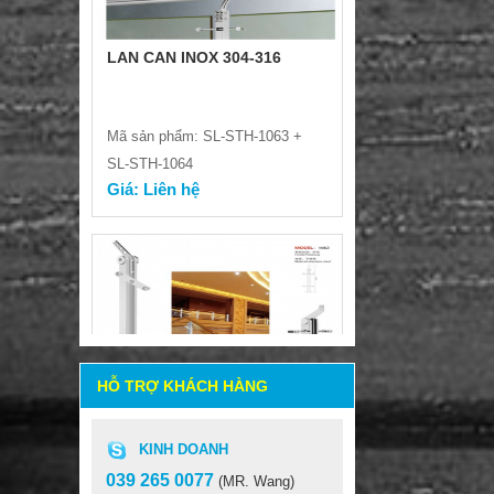
Mã sản phẩm: SL-STH-1063 +
SL-STH-1064
Giá: Liên hệ
HỖ TRỢ KHÁCH HÀNG
LAN CAN INOX 304-316
KINH DOANH
Mã sản phẩm: SL-STH-1061 +
039 265 0077
(MR. Wang)