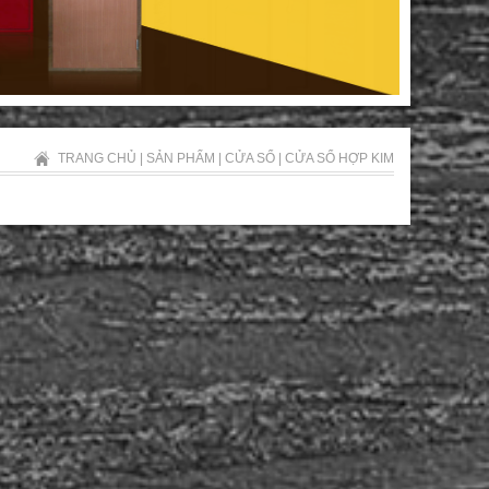
TRANG CHỦ
|
SẢN PHẨM
|
CỬA SỔ
|
CỬA SỔ HỢP KIM