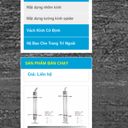
Mặt dựng nhôm kính
Mặt dựng tường kính spider
LAN CAN INOX 304-316
Vách Kính Cố Định
Hệ Bao Che Trang Trí Ngoài
Mã sản phẩm: SL-STH-1074 +
SL-STH-1075
Giá: Liên hệ
SẢN PHẨM BÁN CHẠY
LAN CAN INOX 304-316