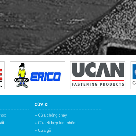
CỬA ĐI
inox
» Cửa chống cháy
sắt
» Cửa đi hợp kim nhôm
» Cửa gỗ