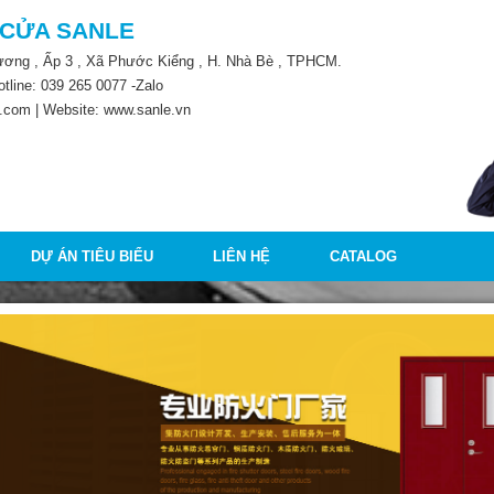
 CỬA SANLE
Lương , Ấp 3 , Xã Phước Kiểng , H. Nhà Bè , TPHCM.
otline:
039 265 0077
-Zalo
.com | Website: www.sanle.vn
DỰ ÁN TIÊU BIỂU
LIÊN HỆ
CATALOG