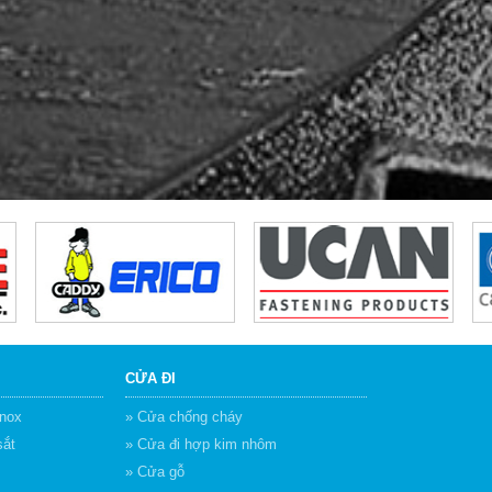
CỬA ĐI
inox
» Cửa chống cháy
sắt
» Cửa đi hợp kim nhôm
» Cửa gỗ