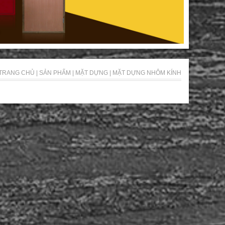
TRANG CHỦ
|
SẢN PHẨM
|
MẶT DỰNG
|
MẶT DỰNG NHÔM KÍNH