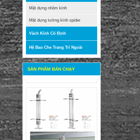
Mặt dựng nhôm kính
Mặt dựng tường kính spider
LAN CAN INOX 304-316
Vách Kính Cố Định
Mã sản phẩm: SL-STH-1074 +
Hệ Bao Che Trang Trí Ngoài
SL-STH-1075
Giá: Liên hệ
SẢN PHẨM BÁN CHẠY
LAN CAN INOX 304-316