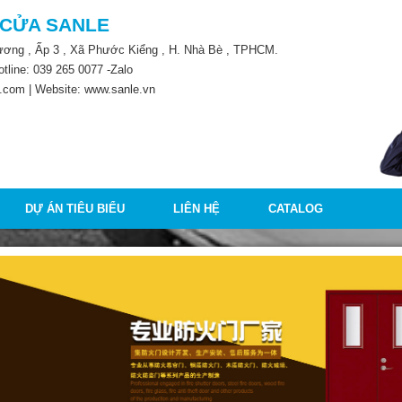
 CỬA SANLE
Lương , Ấp 3 , Xã Phước Kiểng , H. Nhà Bè , TPHCM.
otline:
039 265 0077
-Zalo
.com | Website: www.sanle.vn
DỰ ÁN TIÊU BIỂU
LIÊN HỆ
CATALOG