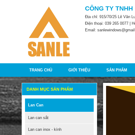
CÔNG TY TNHH
Địa chỉ: 915/70/25 Lê Văn 
Điện thoại:
039 265 0077
| H
Email: sanlewindows@gmail
TRANG CHỦ
GIỚI THIỆU
SẢN PHẨM
DANH MỤC SẢN PHẨM
Lan Can
Lan can sắt
Lan can inox - kính