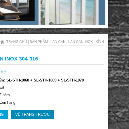
TRANG CHỦ
|
SẢN PHẨM
|
LAN CAN
|
LAN CAN INOX - KÍNH
N INOX 304-316
 hệ
ẩm: SL-STH-1068 + SL-STH-1069 + SL-STH-1070
ất :
 2 năm
 Còn hàng
NG
VỀ TRANG TRƯỚC