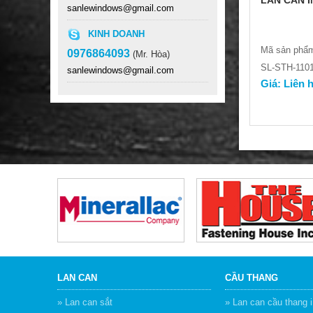
LAN CAN I
sanlewindows@gmail.com
KINH DOANH
Mã sản phẩm
0976864093
(Mr. Hòa)
SL-STH-1101
sanlewindows@gmail.com
Giá: Liên 
LAN CAN CẦU THANG SẮT
TAY VỊN GỖ
Mã sản phẩm:
Giá: Liên hệ
LAN CAN
CẦU THANG
» Lan can sắt
» Lan can cầu thang 