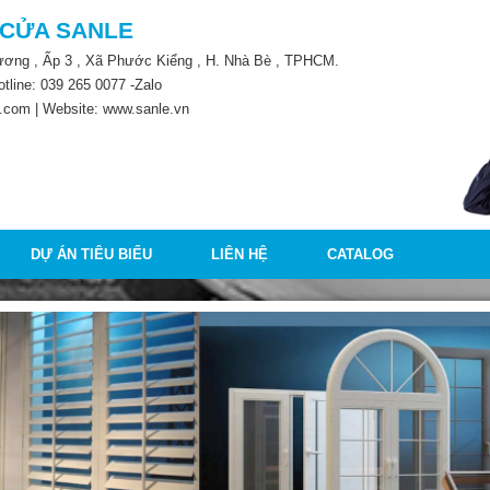
 CỬA SANLE
Lương , Ấp 3 , Xã Phước Kiểng , H. Nhà Bè , TPHCM.
otline:
039 265 0077
-Zalo
.com | Website: www.sanle.vn
DỰ ÁN TIÊU BIỂU
LIÊN HỆ
CATALOG