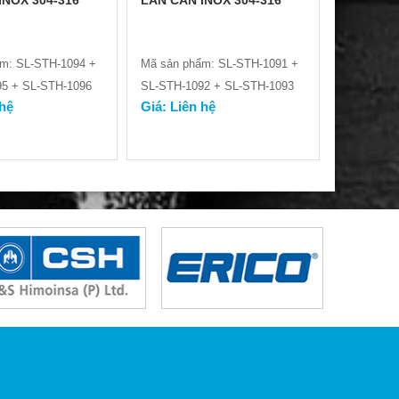
INOX 304-316
LAN CAN INOX 304-316
m: SL-STH-1094 +
Mã sản phẩm: SL-STH-1091 +
5 + SL-STH-1096
SL-STH-1092 + SL-STH-1093
 hệ
Giá: Liên hệ