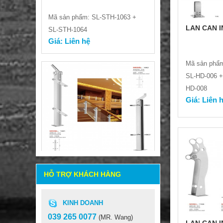
SL-STH-1064
Giá: Liên hệ
LAN CAN I
Mã sản phẩm
SL-HD-006 +
HD-008
Giá: Liên 
LAN CAN INOX 304-316
HỖ TRỢ KHÁCH HÀNG
Mã sản phẩm: SL-STH-1061 +
SL-STH-1062
Giá: Liên hệ
KINH DOANH
039 265 0077
(MR. Wang)