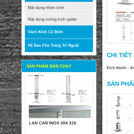
LAN CAN INOX 304-316
Mặt dựng nhôm kính
Mặt dựng tường kính spider
Mã sản phẩm: SL-STH-1074 +
SL-STH-1075
Vách Kính Cố Định
Giá: Liên hệ
Hệ Bao Che Trang Trí Ngoài
CHI TIẾ
SẢN PHẨM BÁN CHẠY
Kích thước - k
SẢN PHẨ
LAN CAN INOX 304-316
Mã sản phẩm: SL-STH-1063 +