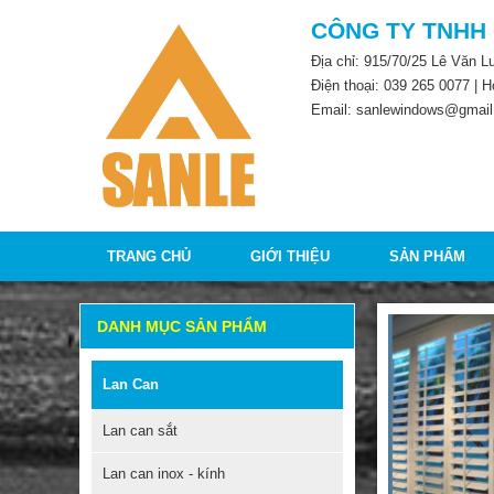
CÔNG TY TNHH
Địa chỉ: 915/70/25 Lê Văn 
Điện thoại:
039 265 0077
| H
Email: sanlewindows@gmail
TRANG CHỦ
GIỚI THIỆU
SẢN PHẨM
DANH MỤC SẢN PHẨM
Lan Can
Lan can sắt
Lan can inox - kính