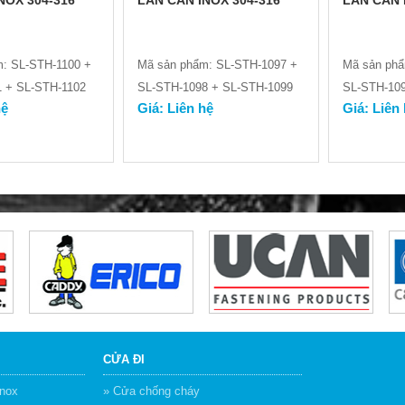
NOX 304-316
LAN CAN INOX 304-316
LAN CAN 
: SL-STH-1100 +
Mã sản phẩm: SL-STH-1097 +
Mã sản phẩ
 + SL-STH-1102
SL-STH-1098 + SL-STH-1099
SL-STH-109
hệ
Giá: Liên hệ
Giá: Liên
CỬA ĐI
inox
» Cửa chống cháy