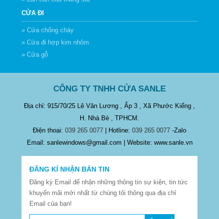
CỬA ĐI
» Cửa chống cháy
» Cửa đi hợp kim nhôm
» Cửa gỗ
CÔNG TY TNHH CỬA SANLE
Địa chỉ: 915/70/25 Lê Văn Lương , Ấp 3 , Xã Phước Kiểng ,
H. Nhà Bè , TPHCM.
Điện thoại:
039 265 0077
| Hotline:
039 265 0077
-Zalo
Email: sanlewindows@gmail.com | Website: www.sanle.vn
ĐĂNG KÍ NHẬN BẢN TIN
Đăng ký Email để nhận những thông tin sự kiện, tin tức
khuyến mãi mới nhất từ chúng tôi thông qua địa chỉ
Email của bạn!