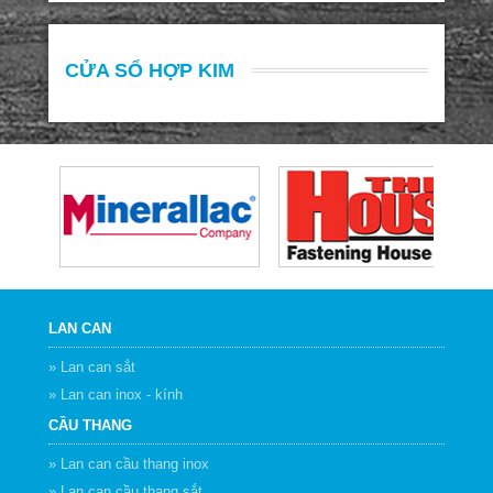
CỬA SỔ HỢP KIM
LAN CAN
» Lan can sắt
» Lan can inox - kính
CẦU THANG
» Lan can cầu thang inox
» Lan can cầu thang sắt