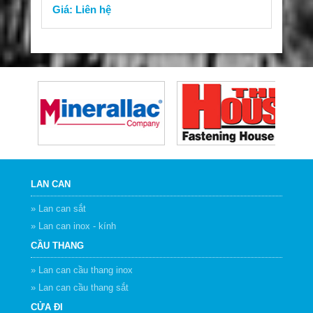
Giá: Liên hệ
LAN CAN
» Lan can sắt
» Lan can inox - kính
CẦU THANG
» Lan can cầu thang inox
» Lan can cầu thang sắt
CỬA ĐI