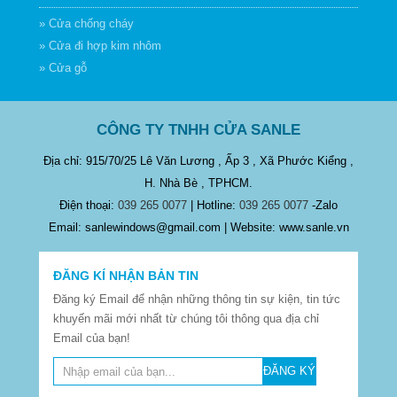
» Cửa chống cháy
» Cửa đi hợp kim nhôm
» Cửa gỗ
CÔNG TY TNHH CỬA SANLE
Địa chỉ: 915/70/25 Lê Văn Lương , Ấp 3 , Xã Phước Kiểng ,
H. Nhà Bè , TPHCM.
Điện thoại:
039 265 0077
| Hotline:
039 265 0077
-Zalo
Email: sanlewindows@gmail.com | Website: www.sanle.vn
ĐĂNG KÍ NHẬN BẢN TIN
Đăng ký Email để nhận những thông tin sự kiện, tin tức
khuyến mãi mới nhất từ chúng tôi thông qua địa chỉ
Email của bạn!
ĐĂNG KÝ