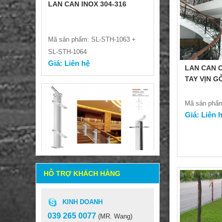
Mã sản phẩm: SL-STH-1063 +
SL-STH-1064
Giá: Liên hệ
LAN CAN 
TAY VỊN G
Mã sản phẩ
Giá: Liên 
LAN CAN INOX 304-316
HỖ TRỢ KHÁCH HÀNG
Mã sản phẩm: SL-STH-1061 +
KINH DOANH
SL-STH-1062
Giá: Liên hệ
039 265 0077
(MR. Wang)