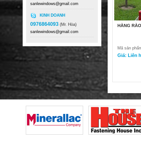
sanlewindows@gmail.com
KINH DOANH
0976864093
(Mr. Hòa)
HÀNG RÀ
sanlewindows@gmail.com
Mã sản phẩ
Giá: Liên 
LAN CAN CẦU THANG SẮT
TAY VỊN GỖ
Mã sản phẩm:
Giá: Liên hệ