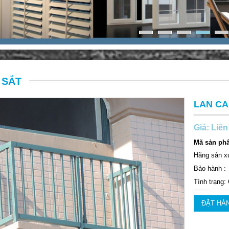
 SẮT
LAN CA
Giá: Liên
Mã sản ph
Hãng sản x
Bảo hành :
Tình trạng:
ĐẶT HÀ