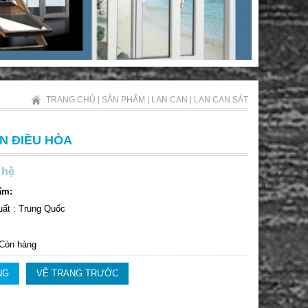
TRANG CHỦ
|
SẢN PHẨM
|
LAN CAN
|
LAN CAN SẮT
N ĐIỀU HÒA
 hệ
ẩm:
uất : Trung Quốc
 Còn hàng
NG
VỀ TRANG TRƯỚC