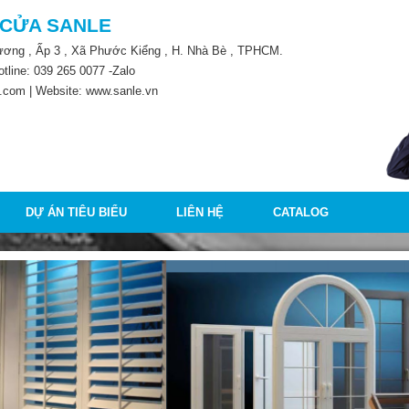
 CỬA SANLE
Lương , Ấp 3 , Xã Phước Kiểng , H. Nhà Bè , TPHCM.
otline:
039 265 0077
-Zalo
.com | Website: www.sanle.vn
DỰ ÁN TIÊU BIỂU
LIÊN HỆ
CATALOG