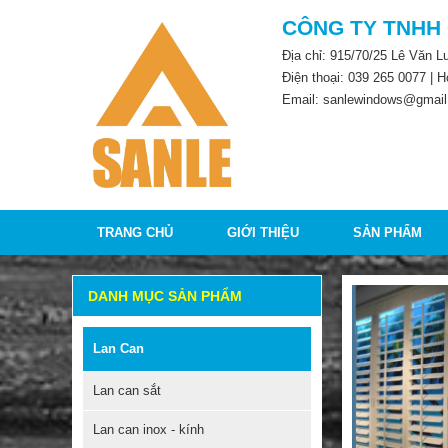
CÔNG TY TNHH
Địa chỉ: 915/70/25 Lê Văn 
Điện thoại:
039 265 0077
| H
Email: sanlewindows@gmail
TRANG CHỦ
GIỚI THIỆU
SẢN PHẨM
DANH MỤC SẢN PHẨM
Lan Can
Lan can sắt
Lan can inox - kính