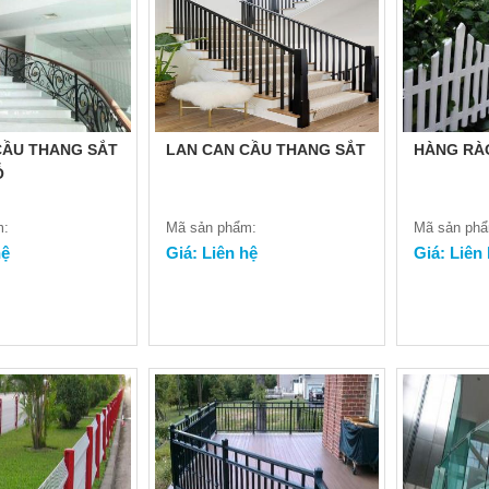
CẦU THANG SẮT
LAN CAN CẦU THANG SẮT
HÀNG RÀ
Ỗ
m:
Mã sản phẩm:
Mã sản ph
hệ
Giá: Liên hệ
Giá: Liên