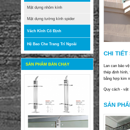
Mặt dựng nhôm kính
LAN CAN INOX 304-316
Mặt dựng tường kính spider
Vách Kính Cố Định
Mã sản phẩm: SL-STH-1074 +
SL-STH-1075
Hệ Bao Che Trang Trí Ngoài
Giá: Liên hệ
CHI TIẾ
SẢN PHẨM BÁN CHẠY
Lan can bảo vệ
thép định hình
bằng hợp kim n
Quy cách - vật 
SẢN PHẨ
LAN CAN INOX 304-316