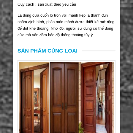
Quy cách : sản xuất theo yêu cầu
Là dòng cửa cuốn lô tròn với mành kép là thanh đùn
nhôm định hình, phần móc mành được thiết kế mở rộng
để đột khe thoáng. Nhờ đó, người sử dụng có thể đóng
cửa mà vẫn đảm bảo độ thông thoáng tùy ý.
SẢN PHẨM CÙNG LOẠI