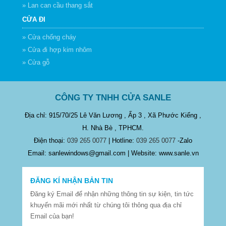
» Lan can cầu thang sắt
CỬA ĐI
» Cửa chống cháy
» Cửa đi hợp kim nhôm
» Cửa gỗ
CÔNG TY TNHH CỬA SANLE
Địa chỉ: 915/70/25 Lê Văn Lương , Ấp 3 , Xã Phước Kiểng ,
H. Nhà Bè , TPHCM.
Điện thoại:
039 265 0077
| Hotline:
039 265 0077
-Zalo
Email: sanlewindows@gmail.com | Website: www.sanle.vn
ĐĂNG KÍ NHẬN BẢN TIN
Đăng ký Email để nhận những thông tin sự kiện, tin tức
khuyến mãi mới nhất từ chúng tôi thông qua địa chỉ
Email của bạn!