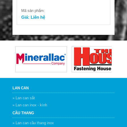
Mã sản phẩm:
Giá: Liên hệ
LAN CAN
» Lan can sắt
» Lan can inox - kính
CẦU THANG
» Lan can cầu thang inox