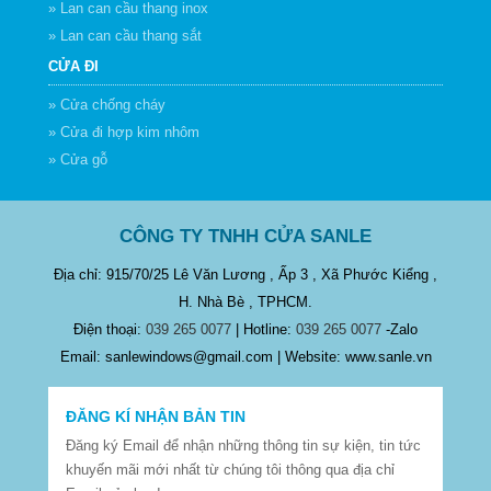
» Lan can cầu thang inox
» Lan can cầu thang sắt
CỬA ĐI
» Cửa chống cháy
» Cửa đi hợp kim nhôm
» Cửa gỗ
CÔNG TY TNHH CỬA SANLE
Địa chỉ: 915/70/25 Lê Văn Lương , Ấp 3 , Xã Phước Kiểng ,
H. Nhà Bè , TPHCM.
Điện thoại:
039 265 0077
| Hotline:
039 265 0077
-Zalo
Email: sanlewindows@gmail.com | Website: www.sanle.vn
ĐĂNG KÍ NHẬN BẢN TIN
Đăng ký Email để nhận những thông tin sự kiện, tin tức
khuyến mãi mới nhất từ chúng tôi thông qua địa chỉ