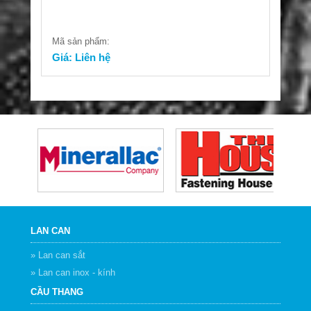
Mã sản phẩm:
Giá: Liên hệ
LAN CAN
» Lan can sắt
» Lan can inox - kính
CẦU THANG