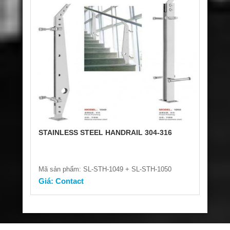
STAINLESS STEEL HANDRAIL 304-316
Mã sản phẩm: SL-STH-1049 + SL-STH-1050
Giá: Contact